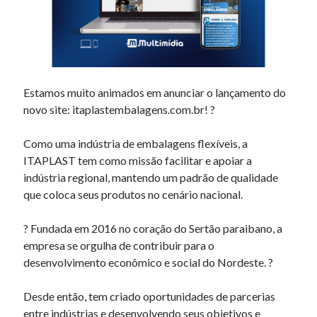
outubro 2015
setembro 2015
agosto 2015
março 2015
junho 2014
maio 2014
Estamos muito animados em anunciar o lançamento do
março 2014
novo site: itaplastembalagens.com.br! ?
novembro 2013
outubro 2013
Como uma indústria de embalagens flexíveis, a
agosto 2012
ITAPLAST tem como missão facilitar e apoiar a
abril 2012
indústria regional, mantendo um padrão de qualidade
fevereiro 2012
que coloca seus produtos no cenário nacional.
agosto 2011
julho 2011
? Fundada em 2016 no coração do Sertão paraibano, a
maio 2011
empresa se orgulha de contribuir para o
abril 2011
desenvolvimento econômico e social do Nordeste. ?
março 2011
fevereiro 2011
Desde então, tem criado oportunidades de parcerias
dezembro 2010
entre indústrias e desenvolvendo seus objetivos e