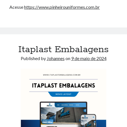
site gratis
site de notícias
SiteManager
Acesse
https://www.pinheirouniformes.com.br
site manager
site para rádios
site responsivo
solonópole
stream
tocador
uniformes profissionais
via
web-radio
Itaplast Embalagens
Arquivos
Published by
Johannes
on
9 de maio de 2024
novembro 2024
maio 2024
maio 2021
janeiro 2020
setembro 2018
outubro 2017
setembro 2017
dezembro 2016
setembro 2016
março 2016