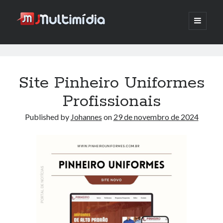
JMultimidia.com.br
open
primary
menu
Pesquisar
twitter
facebook
Quem Sou?
Pesquisar
icon
icon
Site Pinheiro Uniformes
por
Profissionais
Published by
Johannes
on
29 de novembro de 2024
Categorias
Aviso
Download
Scripts
Serviços