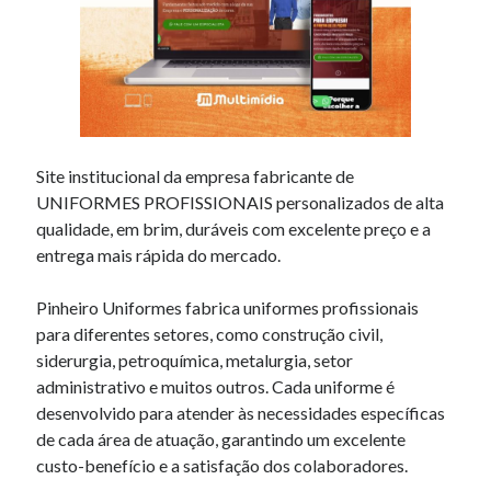
Tags
android
aplicativo
aplicativo de rádio no android
ceará
appandroid
auto dj
auto dj gratis
comunicação visual
design
embratel
festa
Site institucional da empresa fabricante de
fortaleza
forró
UNIFORMES PROFISSIONAIS personalizados de alta
gerenciador de conteúdo
qualidade, em brim, duráveis com excelente preço e a
iguatu
entrega mais rápida do mercado.
layout
jaguaretama
jmultimidia
paraíba
php
logomarca
placas
Pinheiro Uniformes fabrica uniformes profissionais
para diferentes setores, como construção civil,
radio
pro3cv
quixeramobim
reporter
siderurgia, petroquímica, metalurgia, setor
administrativo e muitos outros. Cada uniforme é
responsivo
reporterpb
senador pompeu
desenvolvido para atender às necessidades específicas
sertao central
sertao
de cada área de atuação, garantindo um excelente
custo-benefício e a satisfação dos colaboradores.
site administrável
sertaodaparaiba