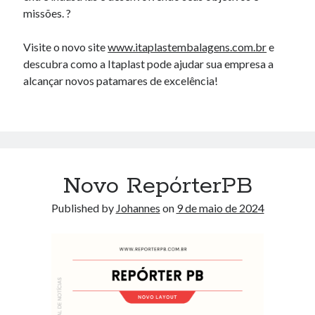
outubro 2010
missões. ?
setembro 2010
agosto 2010
Visite o novo site
www.itaplastembalagens.com.br
e
março 2010
descubra como a Itaplast pode ajudar sua empresa a
fevereiro 2010
alcançar novos patamares de excelência!
janeiro 2010
outubro 2009
setembro 2009
agosto 2009
julho 2009
Novo RepórterPB
junho 2009
maio 2009
Published by
Johannes
on
9 de maio de 2024
abril 2009
março 2009
fevereiro 2009
janeiro 2009
dezembro 2008
novembro 2008
setembro 2008